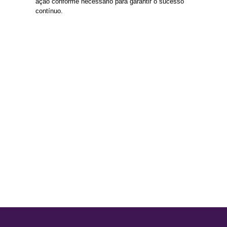
ação conforme necessário para garantir o sucesso
contínuo.