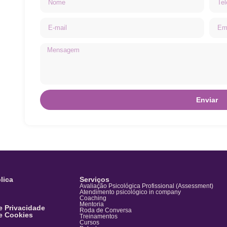
Enviar
lica
Serviços
Avaliação Psicológica Profissional (Assessment)
Atendimento psicológico in company
Coaching
Mentoria
de Privacidade
Roda de Conversa
de Cookies
Treinamentos
Cursos