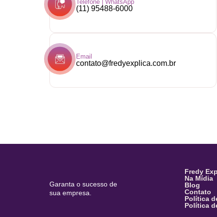
Telefone | WhatsApp
(11) 95488-6000
Email
contato@fredyexplica.com.br
Fredy Exp
Na Mídia
Garanta o sucesso de
Blog
Contato
sua empresa.
Política 
Política 